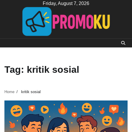
Skip
Friday, August 7, 2026
to
content
Tag:
kritik sosial
Home
kritik sosial